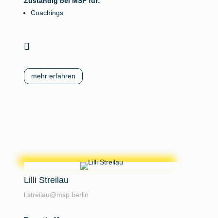
Zuständig bei MSP für:
Coachings
mehr erfahren
Lilli Streilau
l.streilau@msp.berlin